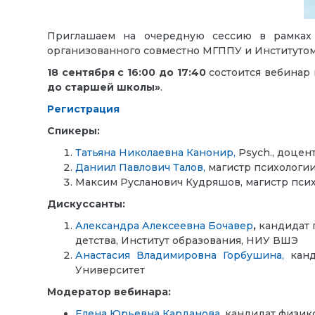
Приглашаем на очередную сессию в рамках
организованного совместно МГППУ и Институто
18 сентября с 16:00
до 17:40
состоится вебинар
до старшей школы»
.
Регистрация
Спикеры:
Татьяна Николаевна Канонир,
Psych., доцен
Даниил Павлович Талов,
магистр психологи
Максим Русланович Кудряшов, магистр пси
Дискуссанты:
Александра Алексеевна Бочавер
,
кандидат 
детства, Институт образования, НИУ ВШЭ
Анастасия Владимировна Горбушина,
канд
Университет
Модератор вебинара:
Елена Юрьевна Карданова,
кандидат физико