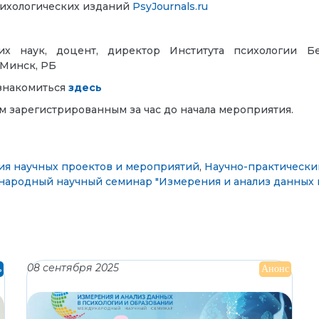
сихологических изданий
PsyJournals.ru
х наук, доцент, директор Института психологии Бел
 Минск, РБ
знакомиться
здесь
ем зарегистрированным за час до начала мероприятия.
ия научных проектов и мероприятий
,
Научно-практически
ародный научный семинар "Измерения и анализ данных в
08 сентября 2025
ь
Анонс