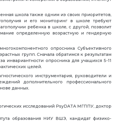
менная школа также одним из своих приоритетов,
агополучия и его мониторинг в школе требуют
гополучии ребенка в школе, с другой, позволит
нимание определенную возрастную и гендерную
 многокомпонентного опросника Субъективного
озрастных групп. Сначала обратимся к результатам
иза инвариантности опросника для учащихся 5-11
рактических целей.
гностического инструментария, руководители и
еждений дополнительного профессионального
снове данных.
логических исследований PsyDATA МГППУ, доктор
тута образования НИУ ВШЭ, кандидат физико-