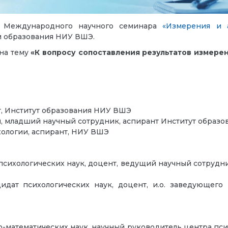
 Международного научного семинара
«Измерения и 
м образования НИУ ВШЭ.
 на тему
«К вопросу сопоставления результатов измере
т, Институт образования НИУ ВШЭ
и, младший научный сотрудник, аспирант Институт образ
хологии, аспирант, НИУ ВШЭ
психологических наук, доцент, ведущий научный сотрудн
идат психологических наук, доцент, и.о. заведующего
-математических наук, научный руководитель центра пс