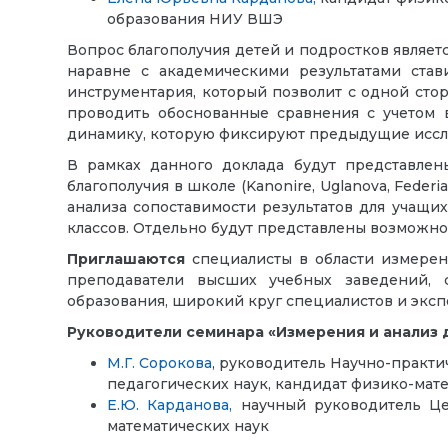
образования НИУ ВШЭ
Вопрос благополучия детей и подростков являет
наравне с академическими результатами став
инструментария, который позволит с одной сто
проводить обоснованные сравнения с учетом 
динамику, которую фиксируют предыдущие иссл
В рамках данного доклада будут представлен
благополучия в школе (Kanonire, Uglanova, Feder
анализа сопоставимости результатов для учащих
классов. Отдельно будут представлены возможно
Приглашаются
специалисты в области измерен
преподаватели высших учебных заведений, 
образования, широкий круг специалистов и эксп
Руководители семинара «Измерения и анализ д
М.Г. Сорокова
, руководитель Научно-практ
педагогических наук, кандидат физико-мат
Е.Ю. Карданова,
научный руководитель Ц
математических наук