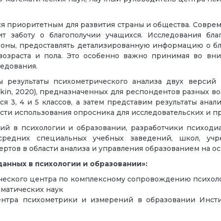
ся приоритетным для развития страны и общества. Совре
ит заботу о благополучии учащихся. Исследования бл
роны, предоставлять детализированную информацию о бла
возраста и пола. Это особенно важно принимая во в
едования.
ы результаты психометрического анализа двух версий
iakin, 2020), предназначенных для респондентов разных в
ся 3, 4 и 5 классов, а затем представим результаты анал
сти использования опросника для исследовательских и п
ий в психологии и образовании, разработчики психодиа
средних специальных учебных заведений, школ, учр
ертов в области анализа и управления образованием на о
анных в психологии и образовании»:
ического центра по комплексному сопровождению психо
ематических наук
ентра психометрики и измерений в образовании Инсти