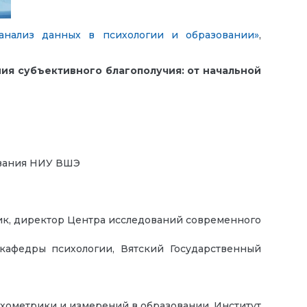
анализ данных в психологии и образовании»
,
ния субъективного благополучия: от начальной
ования НИУ ВШЭ
ик, директор Центра исследований современного
 кафедры психологии, Вятский Государственный
ихометрики и измерений в образовании, Институт