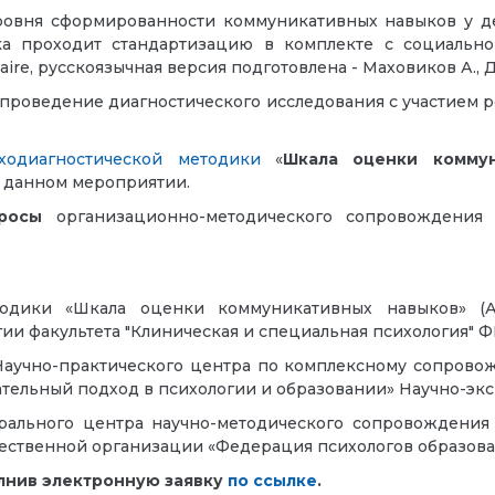
овня сформированности коммуникативных навыков у дет
а проходит стандартизацию в комплекте с социальн
ire, русскоязычная версия подготовлена - Маховиков А., До
проведение диагностического исследования с участием 
ходиагностической методики
«
Шкала оценки коммун
в данном мероприятии.
росы
организационно-методического сопровождения с
дики «Шкала оценки коммуникативных навыков» (А.В
и факультета "Клиническая и специальная психология" 
Научно-практического центра по комплексному сопрово
тельный подход в психологии и образовании» Научно-эк
рального центра научно-методического сопровождения
ственной организации «Федерация психологов образова
олнив электронную заявку
по ссылке
.