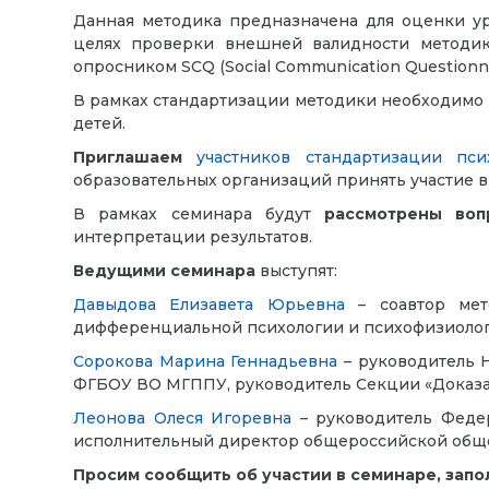
Данная методика предназначена для оценки ур
целях проверки внешней валидности методик
опросником SCQ (Social Communication Questionna
В рамках стандартизации методики необходимо 
детей.
Приглашаем
участников стандартизации пси
образовательных организаций принять участие 
В рамках семинара будут
рассмотрены воп
интерпретации результатов.
Ведущими семинара
выступят:
Давыдова Елизавета Юрьевна
– соавтор мето
дифференциальной психологии и психофизиологи
Сорокова Марина Геннадьевна
– руководитель 
ФГБОУ ВО МГППУ, руководитель Секции «Доказа
Леонова Олеся Игоревна
– руководитель Феде
исполнительный директор общероссийской обще
Просим сообщить об участии в семинаре, зап