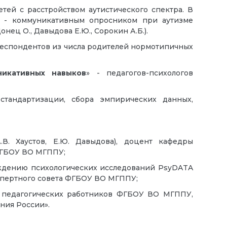
ей с расстройством аутистического спектра. В
о - коммуникативным опросником при аутизме
нец О., Давыдова Е.Ю., Сорокин А.Б.).
респондентов из числа родителей нормотипичных
икативных навыков
» - педагогов-психологов
тандартизации, сбора эмпирических данных,
. Хаустов, Е.Ю. Давыдова), доцент кафедры
ФГБОУ ВО МГППУ;
ждению психологических исследований PsyDATA
спертного совета ФГБОУ ВО МГППУ;
 педагогических работников ФГБОУ ВО МГППУ,
ния России».