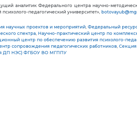
едущий аналитик Федерального центра научно-методичес
 психолого-педагогический университет»,
botovayub@mgp
ия научных проектов и мероприятий
,
Федеральный ресурс
еского спектра
,
Научно-практический центр по комплек
ионный центр по обеспечению развития психолого-педаг
ентр сопровождения педагогических работников
,
Секция
ция ДП НЭС) ФГБОУ ВО МГППУ