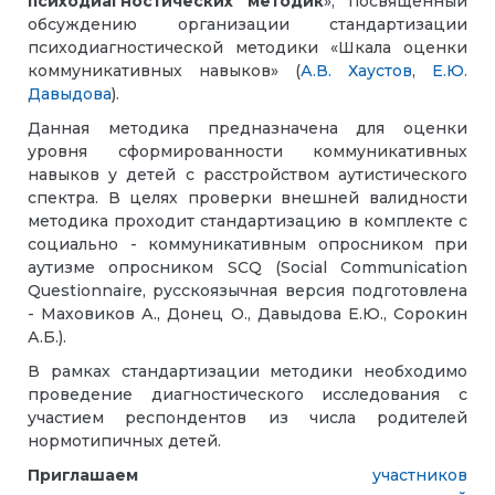
психодиагностических методик
», посвященный
обсуждению организации стандартизации
психодиагностической методики «Шкала оценки
коммуникативных навыков» (
А.В. Хаустов
,
Е.Ю.
Давыдова
).
Данная методика предназначена для оценки
уровня сформированности коммуникативных
навыков у детей с расстройством аутистического
спектра. В целях проверки внешней валидности
методика проходит стандартизацию в комплекте с
социально - коммуникативным опросником при
аутизме опросником SCQ (Social Communication
Questionnaire, русскоязычная версия подготовлена
- Маховиков А., Донец О., Давыдова Е.Ю., Сорокин
А.Б.).
В рамках стандартизации методики необходимо
проведение диагностического исследования с
участием респондентов из числа родителей
нормотипичных детей.
Приглашаем
участников