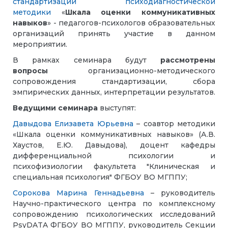
стандартизации психодиагностической
методики
«
Шкала оценки коммуникативных
навыков
» - педагогов-психологов образовательных
организаций принять участие в данном
мероприятии.
В рамках семинара будут
рассмотрены
вопросы
организационно-методического
сопровождения стандартизации, сбора
эмпирических данных, интерпретации результатов.
Ведущими семинара
выступят:
Давыдова Елизавета Юрьевна
– соавтор методики
«Шкала оценки коммуникативных навыков» (А.В.
Хаустов, Е.Ю. Давыдова), доцент кафедры
дифференциальной психологии и
психофизиологии факультета "Клиническая и
специальная психология" ФГБОУ ВО МГППУ;
Сорокова Марина Геннадьевна
– руководитель
Научно-практического центра по комплексному
сопровождению психологических исследований
PsyDATA ФГБОУ ВО МГППУ, руководитель Секции