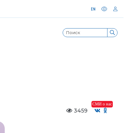
СМИ о нас
3459