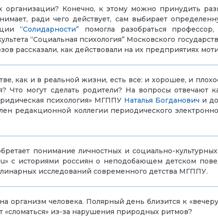
ах организации? Конечно, к этому можно принудить раз
онимает, ради чего действует, сам выбирает определе
вации
“Солидарности”
помогла разобраться профессор, 
ультета “Социальная психология” Московского государст
зов рассказали, как действовали на их предприятиях мот
тве, как и в реальной жизни, есть все: и хорошее, и пло
я? Что могут сделать родители? На вопросы отвечают 
Юридическая психология» МГППУ
Наталья Богданович
и до
лен редакционной коллегии периодического электронно
бретает понимание личностных и социально-культурных
.Ru» с историями россиян о неподобающем детском пове
линарных исследований современного детства МГППУ.
 на организм человека.
Полярный день близится к «вечеру
т «сломаться» из-за нарушения природных ритмов?