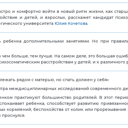
ыстро и комфортно войти в новый ритм жизни, как старш
ойствие и детей, и взрослых, расскажет кандидат псих
огического университета
Юлия Кочетова
.
 ребенка дополнительными занятиями. Но при правил
 чем больше, тем лучше. На самом деле, это большая ошиб
сихосоматическим расстройствам у детей, и к различного 
лежать рядом с матерью, но спать должен у себя»
Центра междисциплинарных исследований современного де
нком практикуют большинство родителей. В этот перио
спокаивает ребенка, способствует развитию привязанн
ых кормлений, беспокойства от колик или прорезывания з
н проснулся.