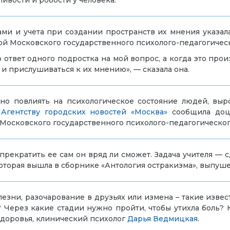
ливости и робости у человека.
ками и учета при создании пространств их мнения указа
й Московского государственного психолого-педагогичес
 ответ одного подростка на мой вопрос, а когда это про
и прислушиваться к их мнению», — сказала она.
 повлиять на психологическое состояние людей, выро
м
Агентству городских новостей «Москва»
сообщила доце
 Московского государственного психолого-педагогическо
прекратить ее сам он вряд ли сможет. Задача учителя — сд
которая вышла в сборнике «Антология остракизма», выпуш
лезни, разочарование в друзьях или измена – такие изве
? Через какие стадии нужно пройти, чтобы утихла боль?
здоровья, клинический психолог
Дарья Ведмицкая
.