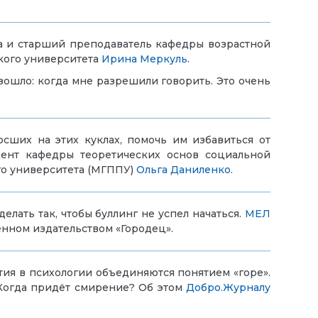
ла и старший преподаватель кафедры возрастной
кого университета
Ирина Меркуль
.
изошло: когда мне разрешили говорить. Это очень
сших на этих куклах, помочь им избавиться от
нт кафедры теоретических основ социальной
го университета (МГППУ)
Ольга Даниленко
.
елать так, чтобы буллинг не успел начаться.
МЕЛ
енном издательством «Городец».
стия в психологии объединяются понятием «горе».
 Когда придёт смирение? Об этом
Добро.Журналу