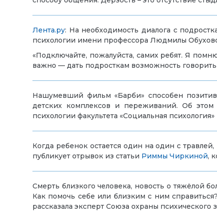
способу общения. Дерзость – это отсутствие стыд
Лента.ру
: На необходимость диалога с подрост
психологии имени профессора Людмилы Обухово
«Подключайте, пожалуйста, самих ребят. Я помню
важно — дать подросткам возможность говорить 
Нашумевший фильм «Барби» способен позитивно
детских комплексов и переживаний. Об это
психологии факультета «Социальная психология»
Когда ребенок остается один на один с травлей, 
публикует отрывок из статьи
Риммы Чиркиной
, 
Смерть близкого человека, новость о тяжёлой бо
Как помочь себе или близким с ним справиться
рассказала эксперт Союза охраны психического 