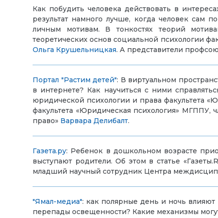
Как побудить человека действовать в интерес
результат намного лучше, когда человек сам п
личным мотивам. В тонкостях теорий моти
теоретических основ социальной психологии фак
Ольга Крушельницкая
. А представители профсою
Портал "Растим детей"
: В виртуальном пространс
в интернете? Как научиться с ними справлятьс
юридической психологии и права факультета «
факультета «Юридическая психология» МГППУ, ч
право»
Варвара Делибалт
.
Газета.ру
: Ребенок в дошкольном возрасте прио
выступают родители. Об этом в статье «Газеты
младший научный сотрудник Центра междисцип
"Ямал-медиа"
: как полярные день и ночь влияют
перепады освещенности? Какие механизмы могу