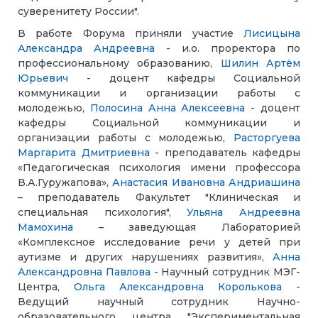
суверенитету России".
В работе Форума приняли участие
Лисицына
Александра Андреевна
- и.о. проректора по
профессиональному образованию,
Шилин Артём
Юрьевич
- доцент кафедры Социальной
коммуникации и организации работы с
молодежью,
Полосина Анна Алексеевна
- доцент
кафедры Социальной коммуникации и
организации работы с молодежью,
Расторгуева
Маргарита Дмитриевна
- преподаватель кафедры
«Педагогическая психология имени профессора
В.А.Гуружапова»,
Анастасия Ивановна Андриашина
– преподаватель Факультет "Клиническая и
специальная психология",
Ульяна Андреевна
Мамохина
– заведующая Лабораторией
«Комплексное исследование речи у детей при
аутизме и других нарушениях развития»,
Анна
Александровна Павлова
- Научный сотрудник МЭГ-
Центра,
Ольга Александровна Королькова
-
Ведущий научный сотрудник Научно-
образовательного центра "Экспериментальная