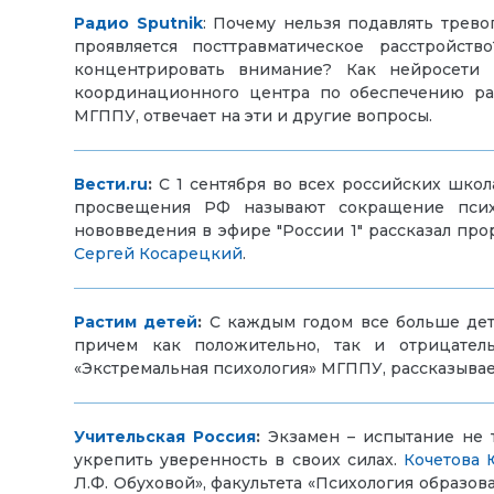
Радио
Sputnik
: Почему нельзя подавлять трев
проявляется посттравматическое расстрой
концентрировать внимание? Как нейросети
координационного центра по обеспечению ра
МГППУ, отвечает на эти и другие вопросы.
Вести.
ru
:
С 1 сентября во всех российских шко
просвещения РФ называют сокращение псих
нововведения в эфире "России 1" рассказал про
Сергей Косарецкий
.
Растим детей
:
С каждым годом все больше дете
причем как положительно, так и отрицател
«Экстремальная психология» МГППУ, рассказывае
Учительская Россия
:
Экзамен – испытание не 
укрепить уверенность в своих силах.
Кочетова 
Л.Ф. Обуховой», факультета «Психология образо