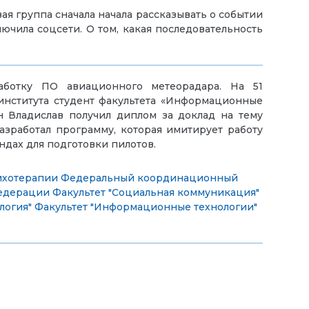
 группа сначала начала рассказывать о событии
лючила соцсети. О том, какая последовательность
аботку ПО авиационного метеорадара. На 51
нститута студент факультета «Информационные
н Владислав получил диплом за доклад на тему
азработал программу, которая имитирует работу
ндах для подготовки пилотов.
ихотерапии
Федеральный координационный
Федерации
Факультет "Социальная коммуникация"
логия"
Факультет "Информационные технологии"