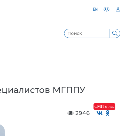
пециалистов МГППУ
СМИ о нас
2946