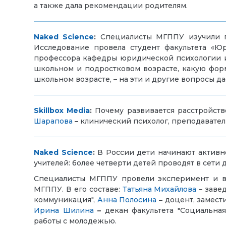
а также дала рекомендации родителям.
Naked
Science
:
Специалисты МГППУ изучили пс
Исследование провела студент факультета «
профессора кафедры юридической психологии и
школьном и подростковом возрасте, какую форм
школьном возрасте, – на эти и другие вопросы д
Skillbox Media
:
Почему развивается расстройств
Шарапова
–
клинический психолог, преподаватель
Naked Science
:
В России дети начинают активно
учителей: более четверти детей проводят в сети
Специалисты МГППУ провели эксперимент и вы
МГППУ. В его составе:
Татьяна Михайлова
–
завед
коммуникация",
Анна Полосина
–
доцент, замест
Ирина Шилина
–
декан факультета "Социальна
работы с молодежью.