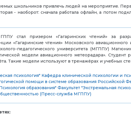
емых школьников привлечь людей на мероприятие. Первая
орая - наоборот: сначала работала офлайн, а потом подк
МГППУ стал призером «Гагаринских чтений» за разр
ии «Гагаринские чтения» Московского авиационного и
ихолого-педагогического университета (МГППУ) Матюни
ической модели авиационного метеорадара». Студент р
та. Такие модели используют в тренажёрах и учебных сте
еская психология"
Кафедра клинической психологии и пс
агогической помощи в системе образования Российской 
"Психология образования"
Факультет "Экстремальная психо
 общественностью (Пресс-служба МГППУ)
тях: