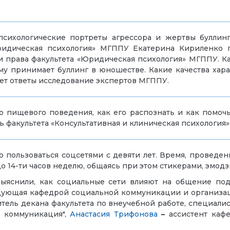
ихологические портреты агрессора и жертвы буллинга
Юридическая психология» МГППУ Екатерина Кириленко
 права факультета «Юридическая психология» МГППУ. Ка
у принимает буллинг в юношестве. Какие качества хара
ает ответы исследование экспертов МГППУ.
о пищевого поведения, как его распознать и как помочь
 факультета «Консультативная и клиническая психология
 пользоваться соцсетями с девяти лет. Время, проведен
 до 14-ти часов неделю, общаясь при этом стикерами, эмо
яснили, как социальные сети влияют на общение под
ующая кафедрой социальной коммуникации и организац
итель декана факультета по внеучебной работе, специал
я коммуникация",
Анастасия Трифонова
–
ассистент каф