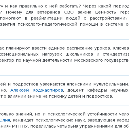
огу и как правильно с ней работать? Через какой перио
ство? Почему для ветеранов СВО важна ценность ге
 помогают в реабилитации людей с расстройствами
звития психолого-педагогической помощи в системе
лах планируют ввести единое расписание уроков. Ключе
оэмоциональных нагрузок школьников и стандартиза
ректор по научной деятельности Московского государст
й и подростков увлекаются японскими мультфильмами, и
ьно.
Алексей Коджаспиров
, доцент кафедры научных
т о влиянии аниме на психику детей и подростков.
только знаний, но и психологической устойчивости чел
Юлия
, кандидат психологических наук, заведующая каф
вания» МГППУ, поделилась четырьмя упражнениями для о