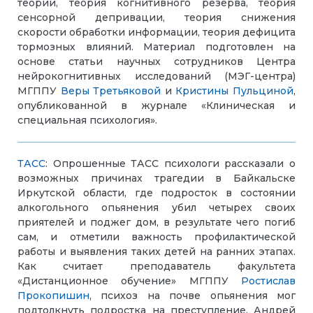
теории, теория когнитивного резерва, теория
сенсорной депривации, теория снижения
скорости обработки информации, теория дефицита
тормозных влияний. Материал подготовлен на
основе статьи научных сотрудников Центра
нейрокогнитивных исследований (МЭГ-центра)
МГППУ
Веры Третьяковой
и
Кристины Пульциной
,
опубликованной в журнале «Клиническая и
специальная психология».
ТАСС
: Опрошенные ТАСС психологи рассказали о
возможных причинах трагедии в Байкальске
Иркутской области, где подросток в состоянии
алкогольного опьянения убил четырех своих
приятелей и поджег дом, в результате чего погиб
сам, и отметили важность профилактической
работы и выявления таких детей на ранних этапах.
Как считает преподаватель факультета
«Дистанционное обучение» МГППУ
Ростислав
Прокопишин
, психоз на почве опьянения мог
подтолкнуть подростка на преступление. Андрей