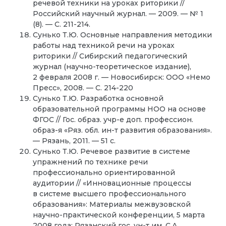
речевой техники на уроках риторики //
Российский научный журнал. — 2009. — № 1
(8). — С. 211-214.
Сунько Т.Ю. Основные направления методики
работы над техникой речи на уроках
риторики // Сибирский педагогический
журнал (научно-теоретическое издание),
2 февраля 2008 г. — Новосибирск: ООО «Немо
Пресс», 2008. — С. 214-220
Сунько Т.Ю. Разработка основной
образовательной программы НОО на основе
ФГОС // Гос. образ. учр-е доп. профессион.
образ-я «Ряз. обл. ин-т развития образования».
— Рязань, 2011. — 51 с.
Сунько Т.Ю. Речевое развитие в системе
упражнений по технике речи
профессионально ориентированной
аудитории // «Инновационные процессы
в системе высшего профессионального
образования»: Материалы межвузовской
научно-практической конференции, 5 марта
2008 года: Рязанский гос. ун-т им. С.А.