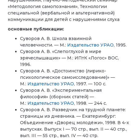
нарушениями, Научно-методический семинар
«Методология самопознания», Технологии
специальной (вербальной и альтернативной)
коммуникации для детей с нарушениями слуха
основные публикации:
Суворов А. В. Школа взаимной
человечности. — М.:
Издательство УРАО
, 1995.
Суворов А. В. «Слепоглухой в мире
зрячеслышащих» — М.: ИПтК «Логос» ВОС,
1996.
Суворов А. В. «Достоинство (лирико-
психологическое самоисследование)» —
М.:
Издательство УРАО
, 1997. — 100 с.
Суворов А. В. «Экспериментальная
философия» (сборник статей) —
М.:
Издательство УРАО
, 1998. — 244 с.
Суворов А. В. Разведчик на трудной планете:
страницы из дневника. — Екатеринбург:
Объединение «Дворец молодёжи», 1998. В 4-х
выпусках. Выпуск I — 70 стр., вып. II — 40 стр.,
вып. III — 55 стр., вып. IV — 40 стр.