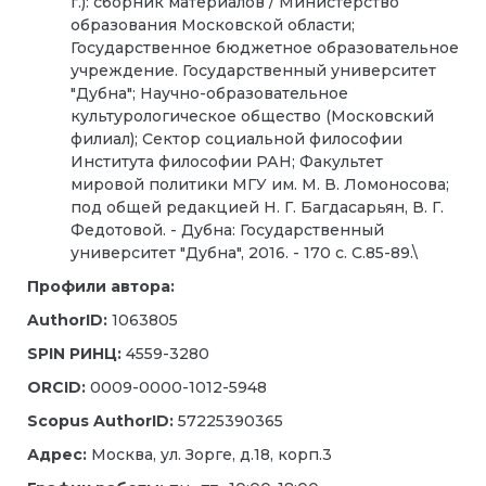
г.): сборник материалов / Министерство
образования Московской области;
Государственное бюджетное образовательное
учреждение. Государственный университет
"Дубна"; Научно-образовательное
культурологическое общество (Московский
филиал); Сектор социальной философии
Института философии РАН; Факультет
мировой политики МГУ им. М. В. Ломоносова;
под общей редакцией Н. Г. Багдасарьян, В. Г.
Федотовой. - Дубна: Государственный
университет "Дубна", 2016. - 170 с. С.85-89.\
Профили автора:
AuthorID:
1063805
SPIN РИНЦ:
4559-3280
ORCID:
0009-0000-1012-5948
Scopus AuthorID:
57225390365
Адрес:
Москва, ул. Зорге, д.18, корп.3