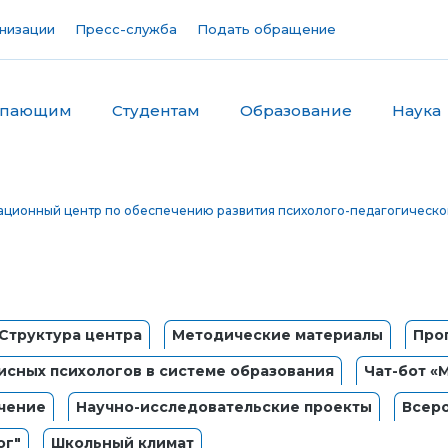
низации
Пресс-служба
Подать обращение
упающим
Студентам
Образование
Наука
ционный центр по обеспечению развития психолого-педагогическо
Структура центра
Методические материалы
Про
сных психологов в системе образования
Чат-бот «
чение
Научно-исследовательские проекты
Всер
ог"
Школьный климат