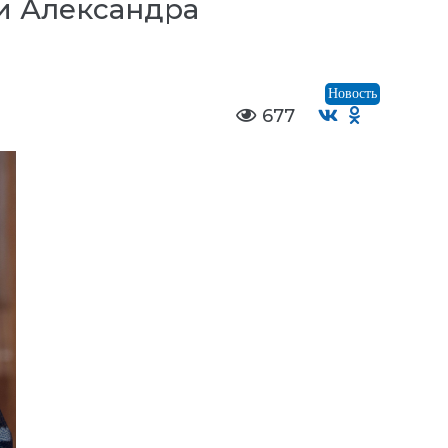
и Александра
Новость
677