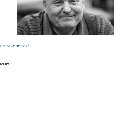
я психология"
тях: