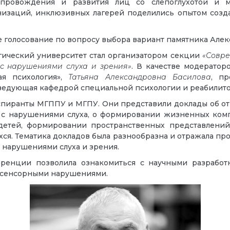
опровождения и развития лиц со слепоглухотой и м
низаций, инклюзивных лагерей поделились опытом созда
 голосование по вопросу выбора вариант памятника Алек
гический университет стал организатором секции
«Совре
 с нарушениями слуха и зрения»
. В качестве модерато
ая психология»,
Татьяна Александровна Басилова
, п
аведующая кафедрой специальной психологии и реабилито
 аспиранты МГППУ и МГПУ. Они представили доклады об
в с нарушениями слуха, о формировании жизненных ко
етей, формировании пространственных представлений
я. Тематика докладов была разнообразна и отражала пр
 нарушениями слуха и зрения.
ренции позволила ознакомиться с научными разработ
с сенсорными нарушениями.