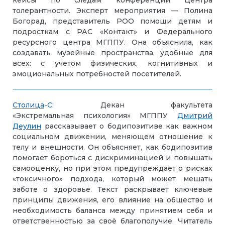
кейсы по следам конференции Центра
толерантности. Эксперт мероприятия — Полина
Богорад, представитель РОО помощи детям и
подросткам с РАС «Контакт» и Федерального
ресурсного центра МГППУ. Она объяснила, как
создавать музейные пространства, удобные для
всех: с учетом физических, когнитивных и
эмоциональных потребностей посетителей.
Столица
-С
: Декан факультета
«Экстремальная психология» МГППУ
Дмитрий
Деулин
рассказывает о бодипозитиве как важном
социальном движении, меняющем отношение к
телу и внешности. Он объясняет, как бодипозитив
помогает бороться с дискриминацией и повышать
самооценку, но при этом предупреждает о рисках
«токсичного» подхода, который может мешать
заботе о здоровье. Текст раскрывает ключевые
принципы движения, его влияние на общество и
необходимость баланса между принятием себя и
ответственностью за своё благополучие. Читатель