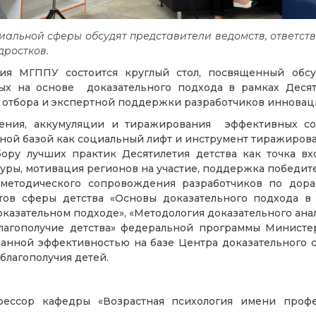
иальной сферы обсудят представители ведомств, ответс
дростков.
ия МГППУ состоится круглый стол, посвященный обс
ых на основе доказательного подхода в рамках Десяти
ы отбора и экспертной поддержки разработчиков инновац
ния, аккумуляции и тиражирования эффективных соц
ьной базой как социальный лифт и инструмент тиражиро
ру лучших практик Десятилетия детства как точка вх
ры, мотивация регионов на участие, поддержка победит
методического сопровождения разработчиков по дор
ов сферы детства «Основы доказательного подхода в
оказательном подходе», «Методология доказательного ана
благополучие детства» федеральной программы Министе
занной эффективностью на базе Центра доказательного 
благополучия детей.
фессор кафедры «Возрастная психология имени профе