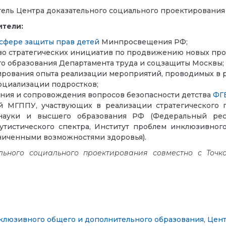
ель Центра доказательного социального проектирован
ители:
 сфере защиты прав детей
Минпросвещения РФ;
о стратегических инициатив по продвижению новых про
о образования Департамента труда и соцзащиты Москвы;
рования опыта реализации мероприятий, проводимых в ра
социализации подростков;
ния и сопровождения вопросов безопасности детства
ФГБ
й МГППУ, участвующих в реализации стратегического п
науки и высшего образования РФ (Федеральный рес
утистического спектра, Институт проблем инклюзивног
аниченными возможностями здоровья).
льного социального проектирования совместно с Точ
клюзивного общего и дополнительного образования
,
Цент