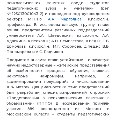
психологических понятиях среди студентов
педагогических вузов и учителей» (рег.
№ 125013001043-2) и проведено под руководством
ректора МГППУ
А.А. Марголиса
, к.психол.н.,
профессора. В исследовательскую группу также
вошли представители различных подразделений
университета А.А. Шведовская, к.психол.н.; А.А.
Адаскина, к.психол.н.; А.Н. Семилетова, к.пед.н.; Т.В.
Ермолова, к.психол.н.; М.Г. Сорокова. д.пед.н.; В.В.
Пономарёва и А.С. Радчиков.
Предметом анализа стали устойчивые – и зачастую
научно недостоверные – житейские представления
об особенностях процесса обучения, включая
некоторые нейромифы, например, о
«доминировании полушарий» и «использовании
10% мозга». Для диагностики этих представлений
был разработан специализированный опросник
«Представления о психологических понятиях в
образовании» (ПППО). В исследовании приняли
участие 889 респондентов из Москвы и
Московской области – студенты педагогических