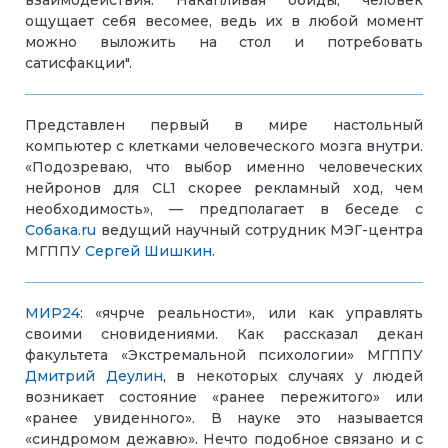
взаимодействия. Накапливая обиды, человек
ощущает себя весомее, ведь их в любой момент
можно выложить на стол и потребовать
сатисфакции".
Представлен первый в мире настольный
компьютер с клетками человеческого мозга внутри.
«Подозреваю, что выбор именно человеческих
нейронов для CL1 скорее рекламный ход, чем
необходимость», — предполагает в беседе с
Собака.ru
ведущий научный сотрудник МЭГ-центра
МГППУ
Сергей Шишкин
.
МИР24
: «ячрче реальности», или как управлять
своими сновидениями. Как рассказал декан
факультета «Экстремальной психологии» МГППУ
Дмитрий Деулин
, в некоторых случаях у людей
возникает состояние «ранее пережитого» или
«ранее увиденного». В науке это называется
«синдромом дежавю». Нечто подобное связано и с