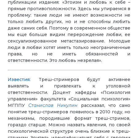
публикации издания: «Эгоизм и любовь к себе –
прямые противоположности. Здесь мы упираемся в
проблему: такие люди не имеют возможности не
только любить других, но и не способны любить
даже самих себя. Поэтому в современном обществе
мы еще больше видим перерождение любви, ее
сексуализированное метастазирование. Молодые
люди в любви хотят иметь только неограниченные
права, но не иметь обязанностей и
ответственности. Это любовь незрелая».
Известия
: Треш-стримеров будут активнее
выявлять и привлекать к уголовной
ответственности. Доцент кафедры «Психология
управления» факультета «Социальная психология»
МГППУ
Станислав Никулин
рассказал, что само
понятие треш-стримеров появилось в 2010 году, но
механизмы, породившие формат треш-стримов,
гораздо старше. Можно назвать явления, по своей
психологической структуре очень близкие к треш-
стримам. Зритель идентифицирует себя с героями