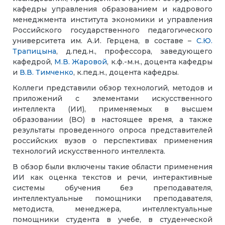
кафедры управления образованием и кадрового
менеджмента института экономики и управления
Российского государственного педагогического
университета им. А.И. Герцена, в составе –
С.Ю.
Трапицына
, д.пед.н., профессора, заведующего
кафедрой,
М.В. Жаровой
, к.ф.-м.н., доцента кафедры
и
В.В. Тимченко
, к.пед.н., доцента кафедры.
Коллеги представили обзор технологий, методов и
приложений с элементами искусственного
интеллекта (ИИ), применяемых в высшем
образовании (ВО) в настоящее время, а также
результаты проведенного опроса представителей
российских вузов о перспективах применения
технологий искусственного интеллекта.
В обзор были включены такие области применения
ИИ как оценка текстов и речи, интерактивные
системы обучения без преподавателя,
интеллектуальные помощники преподавателя,
методиста, менеджера, интеллектуальные
помощники студента в учебе, в студенческой