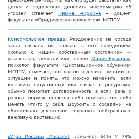
пресс-центре МВД РФ. Как это будет работать? Как
детям и подросткам доносить информацию об
угрозе? Отвечает
Римма Чиркина
– доцент
факультета «Юридическая психология» МГППУ.
Комсомольская правда
: Раздражение на соседа
часто связано не столько с его поведением,
сколько с нашим собственным состоянием —
усталостью, тревогой или гневом.
Мария
Куляцкая
,
психолог факультета «Дистанционное обучение»
МГППУ, отмечает, что важно отделить эмоции от
ситуации и понять, что можно изменить: если
конфликт ситуативный или связан с ресурсами,
обычно помогает договоренность, а если речь о
разных нормах, остается либо принять это, либо
менять что-то у себя. Дружить с соседями не
обязательно: достаточно сохранять нейтральную,
вежливую дистанцию.
«Утро России», Россия-1
:
Тайм-код 38:38
У 79%