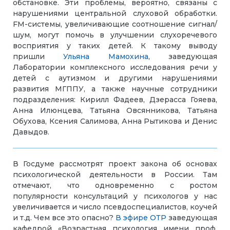
обстановке. Эти проблемы, вероятно, связаны с
нарушениями центральной слуховой обработки.
FM-системы, увеличивающие соотношение сигнал/
шум, могут помочь в улучшении слухоречевого
восприятия у таких детей. К такому выводу
пришли
Ульяна Мамохина
, заведующая
Лаборатории комплексного исследования речи у
детей с аутизмом и другими нарушениями
развития МГППУ, а также научные сотрудники
подразделения: Кирилл Фадеев, Дзерасса Гояева,
Анна Илюнцева, Татьяна Овсянникова, Татьяна
Обухова, Ксения Салимова, Анна Рытикова и Денис
Давыдов.
В Госдуме рассмотрят проект закона об основах
психологической деятельности в России. Там
отмечают, что одновременно с ростом
популярности консультаций у психологов у нас
увеличивается и число псевдоспециалистов, коучей
и т.д. Чем все это опасно?
В эфире ОТР
заведующая
кафедрой «Возрастная психология имени проф.