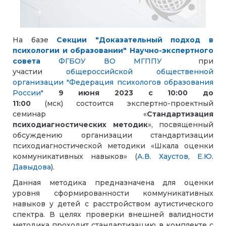
На базе
Секции "Доказательный подход в
психологии и образовании" Научно-экспертного
совета
ФГБОУ ВО МГППУ
при
участии
общероссийской общественной
организации "Федерация психологов образования
России"
9 июня 2023 с 10:00 до
11:00
(мск) состоится экспертно-проектный
семинар «
Стандартизация
психодиагностических методик
», посвященный
обсуждению организации стандартизации
психодиагностической методики «Шкала оценки
коммуникативных навыков» (
А.В. Хаустов
,
Е.Ю.
Давыдова
).
Данная методика предназначена для оценки
уровня сформированности коммуникативных
навыков у детей с расстройством аутистического
спектра. В целях проверки внешней валидности
методика проходит стандартизацию в комплекте с