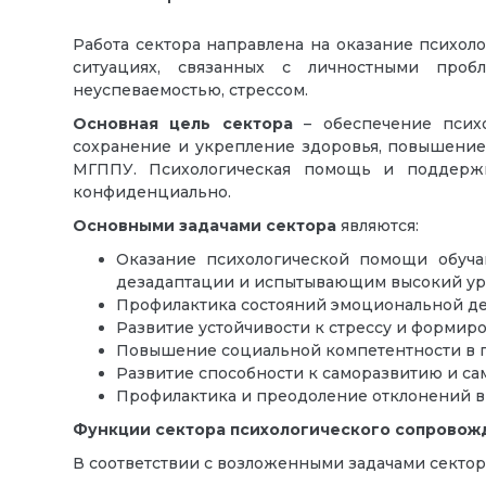
Работа сектора направлена на оказание психо
ситуациях, связанных с личностными проб
неуспеваемостью, стрессом.
Основная цель сектора
– обеспечение психол
сохранение и укрепление здоровья, повышени
МГППУ
. Психологическая помощь и поддержк
конфиденциально.
Основными задачами сектора
являются:
Оказание психологической помощи обуч
дезадаптации и испытывающим высокий уро
Профилактика состояний эмоциональной де
Развитие устойчивости к стрессу и формир
Повышение социальной компетентности в 
Развитие способности к саморазвитию и с
Профилактика и преодоление отклонений 
Функции сектора психологического сопровож
В соответствии с возложенными задачами секто