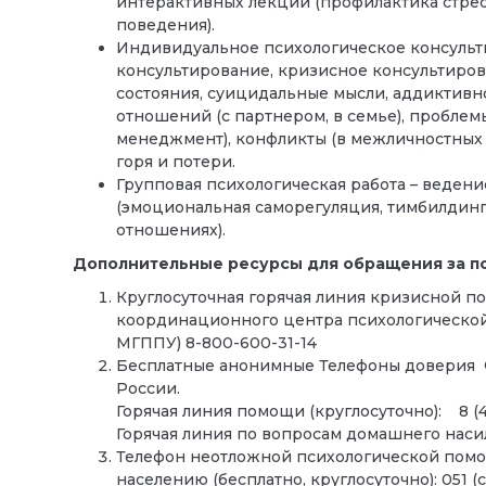
интерактивных лекций (профилактика стрес
поведения).
Индивидуальное психологическое консульт
консультирование, кризисное консультиро
состояния, суицидальные мысли, аддиктив
отношений (с партнером, в семье), проблемы
менеджмент), конфликты (в межличностных 
горя и потери.
Групповая психологическая работа – ведени
(эмоциональная саморегуляция, тимбилдинг,
отношениях).
Дополнительные ресурсы для обращения за п
Круглосуточная горячая линия кризисной п
координационного центра психологической
МГППУ)
8-800-600-31-14
Бесплатные анонимные Телефоны доверия 
России.
Горячая линия помощи (круглосуточно): 8 (4
Горячая линия по вопросам домашнего насил
Телефон неотложной психологической пом
населению (бесплатно, круглосуточно):
051
(