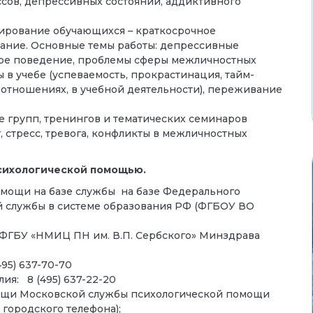
сов, депрессивных состояний, аддиктивного
ирование обучающихся – краткосрочное
вание. Основные темы работы: депрессивные
ное поведение, проблемы сферы межличностных
 в учебе (успеваемость, прокрастинация, тайм-
отношениях, в учебной деятельности), переживание
е групп, тренингов и тематических семинаров
 стресс, тревога, конфликты в межличностных
сихологической помощью.
омощи на базе службы на базе Федерального
 службы в системе образования РФ (ФГБОУ ВО
ФГБУ «НМИЦ ПН им. В.П. Сербского» Минздрава
95) 637-70-70
ия: 8 (495) 637-22-20
ощи Московской службы психологической помощи
с городского телефона);