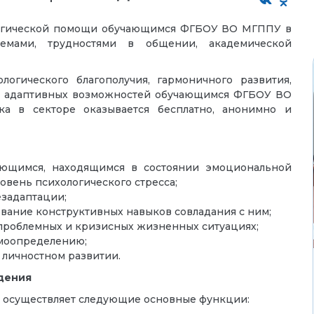
логической помощи
обучающимся ФГБОУ ВО МГППУ
в
лемами, трудностями в общении, академической
огического благополучия, гармоничного развития,
е адаптивных возможностей
обучающимся ФГБОУ ВО
а в секторе оказывается бесплатно, анонимно и
ающимся, находящимся в состоянии эмоциональной
вень психологического стресса;
задаптации;
ование конструктивных навыков совладания с ним;
проблемных и кризисных жизненных ситуациях;
амоопределению;
в личностном развитии.
дения
р осуществляет следующие основные функции: